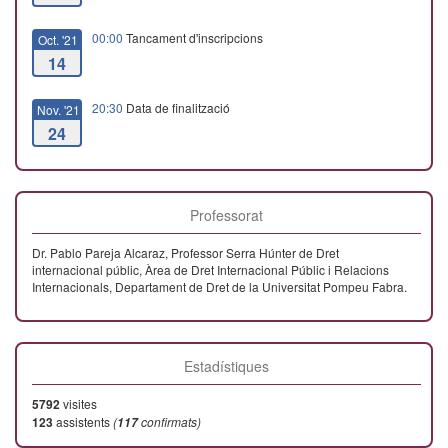
00:00
Tancament d'inscripcions
Oct. '21
14
20:30
Data de finalització
Nov. '21
24
Professorat
Dr. Pablo Pareja Alcaraz, Professor Serra Húnter de Dret
internacional públic, Àrea de Dret Internacional Públic i Relacions
Internacionals, Departament de Dret de la Universitat Pompeu Fabra.
Estadístiques
5792
visites
123
assistents
(
confirmats)
117