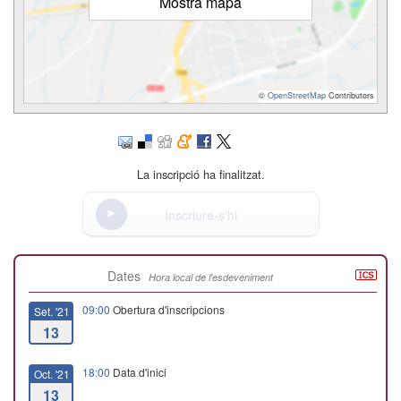
Mostra mapa
©
OpenStreetMap
Contributors
La inscripció ha finalitzat.
Inscriure-s'hi
Dates
Hora local de l'esdeveniment
09:00
Obertura d'inscripcions
Set. '21
13
18:00
Data d'inici
Oct. '21
13