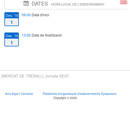
DATES
HORA LOCAL DE L'ESDEVENIMENT
09:00
Data d'inici
Des. '16
1
13:30
Data de finalització
Des. '16
1
[MERCAT DE TREBALL] Jornada SEAT
Avís legal
|
Contacte
Plataforma d'organització d'esdeveniments Symposium
Copyright © 2026