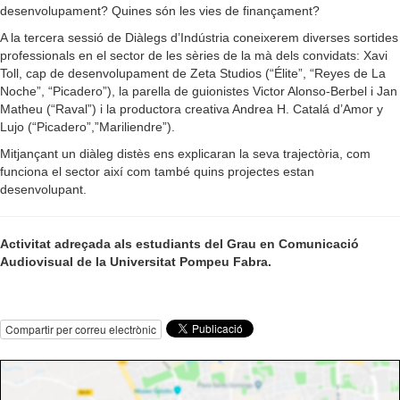
desenvolupament? Quines són les vies de finançament?
A la tercera sessió de Diàlegs d’Indústria coneixerem diverses sortides
professionals en el sector de les sèries de la mà dels convidats: Xavi
Toll, cap de desenvolupament de Zeta Studios (“Élite”, “Reyes de La
Noche”, “Picadero”), la parella de guionistes Victor Alonso-Berbel i Jan
Matheu (“Raval”) i la productora creativa Andrea H. Catalá d’Amor y
Lujo (“Picadero”,”Mariliendre”).
Mitjançant un diàleg distès ens explicaran la seva trajectòria, com
funciona el sector així com també quins projectes estan
desenvolupant.
Activitat adreçada als estudiants del Grau en Comunicació
Audiovisual de la Universitat Pompeu Fabra.
Compartir per correu electrònic