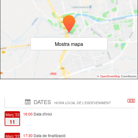
Mostra mapa
©
OpenStreetMap
Contributors
DATES
HORA LOCAL DE L'ESDEVENIMENT
16:00
Data d'inici
Març '22
11
17:30
Data de finalització
Març '22