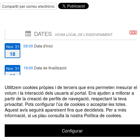
Compartir per correu electrònic
DATES
HORA LOCAL DE L'ESDEVENIMENT
09:00
Data d'inici
Nov. '21
18
19:00
Data de finalització
Nov. '21
19
Utilitzem cookies pròpies i de tercers que ens permeten mesurar el
volum i la interacció dels usuaris al portal. Ens ajuden a millorar a
partir de la creació de perfils de navegació, respectant la teva
privacitat. Pots configurar l'ús de cookies o acceptar-les totes.
Aquest avís seguirà apareixent fins que decideixis. Per a més
Dostoievski y la cultura universal
informació, si us plau consulta la nostra Política de cookies.
Organitzat per UPF (Seminari d'Estudis Eslaus) i UB (Secció d'Estudis
Eslaus)
Configurar