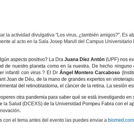
gar la actividad divulgativa “Los virus, ¿también amigos?”. Es abi
lmente al acto en la Sala Josep Marull del Campus Universitario
lgún aspecto positivo? La Dra 
Juana Díez
Antón 
(UPF) nos exp
ud de nuestro planeta como en la nuestra. De hecho ninguno 
er infantil con virus ? El Dr 
Ángel Montero Carcaboso
 (Inst
ant Joan de Déu, de la mano de grandes expertos en viroterap
imental del retinoblastoma, el cáncer de la retina. La sesión e
 esperes otra pandemia para saber qué se está investigando en s
 la Salud (DCEXS) de la Universidad Pompeu Fabra con el apo
Innovación
.
as con el tema antes del evento las puedes enviar a
biomed.com