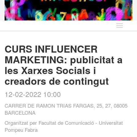
Idioma
CURS INFLUENCER
MARKETING: publicitat a
les Xarxes Socials i
creadors de contingut
12-02-2022 10:00
CARRER DE RAMON TRIAS FARGAS, 25, 27, 08005
BARCELONA
Organitzat per
Facultat de Comunicació - Universitat
Pompeu Fabra