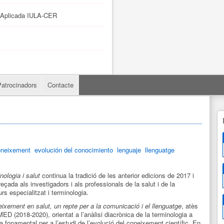
a Aplicada IULA-CER
Patrocinadors
Contacte
oneixement
evolución del conocimiento
lenguaje
llenguatge
logia i salut
continua la tradició de les anterior edicions de 2017 i
reçada als investigadors i als professionals de la salut i de la
rs especialitzat i terminologia.
eixement en salut, un repte per a la comunicació i el llenguatge
, atès
ED (2018-2020), orientat a l’anàlisi diacrònica de la terminologia a
a fonamental per a l’estudi de l’evolució del coneixement científic. En