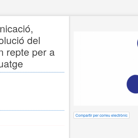
cació, 
olució del 
 repte per a 
guatge
Compartir per correu electrònic