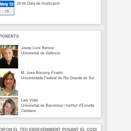
20:00
Data de finalització
Maig '22
19
PONENTS
Josep Lluís Barona
Universitat de València
M. José Bocorny Finatto
Universidade Federal de Rio Grande do Sul
Laia Vidal
Universitat de Barcelona i Institut d’Estudis
Catalans
Rosa Estopà
Universitat Pompeu Fabra
DIFON EL TEU ESDEVENIMENT POSANT EL CODI