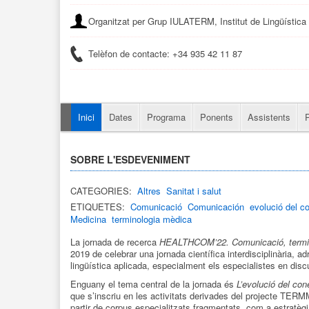
Organitzat per Grup IULATERM, Institut de Lingüístic
Telèfon de contacte: ​+34 935 42 11 87
Inici
Dates
Programa
Ponents
Assistents
SOBRE L'ESDEVENIMENT
CATEGORIES:
Altres
Sanitat i salut
ETIQUETES:
Comunicació
Comunicación
evolució del c
Medicina
terminologia mèdica
La jornada de recerca
HEALTHCOM’22. Comunicació, termino
2019 de celebrar una jornada científica interdisciplinària, ad
lingüística aplicada, especialment els especialistes en discu
Enguany el tema central de la jornada és
L’evolució del con
que s’inscriu en les activitats derivades del projecte TERMM
partir de corpus especialitzats fragmentats, com a estratègi