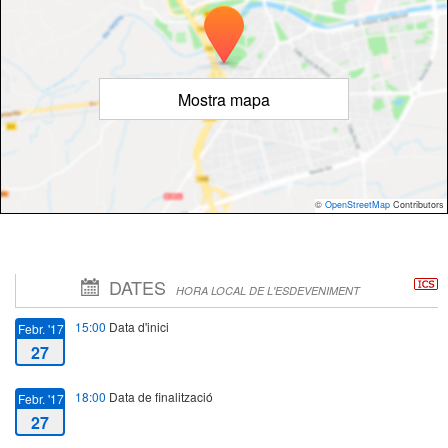
Mostra mapa
©
OpenStreetMap
Contributors
DATES
HORA LOCAL DE L'ESDEVENIMENT
15:00
Data d'inici
Febr. '17
27
18:00
Data de finalització
Febr. '17
27