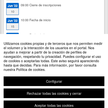
09:00
Cierre de inscripciones
Jun '22
10
10:00
Fecha de inicio
Jun '22
15
14:00
Fecha de fin
Jun '22
17
Utilizamos cookies propias y de terceros que nos permiten medir
el volumen y la interacción de los usuarios en el portal. Nos
ayudan a mejorar a partir de la creación de perfiles de
navegación, respetando tu privacidad. Puedes configurar el uso
de cookies o aceptarlas todas. Este aviso seguirá apareciendo
DIFUNDE TU EVENTO PONIENDO EL SIGUIENTE CÓDIGO
hasta que decidas. Para más información, por favor consulta
EN TU SITIO
nuestra Política de cookies.
Configurar
Rechazar todas las cookies y cerrar
Aviso legal
|
Contacto
Plataforma de organización de eventos Symposium
Aceptar todas las cookies
Copyright © 2026