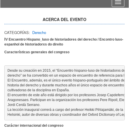
Idioma
ACERCA DEL EVENTO
CATEGORÍAS:
Derecho
I
V Encuentro Hispano_luso de historiadores del derecho / Encontro luso-
espanhol de historiadorxs do direito
Características generales del congreso
Desde su creación en 2015, el “Encuentro hispano-luso de historiadorxs del

derecho” se ha convertido en un espacio de encuentro de referencia para la dis
El Encuentro, además, es el único evento hispano-portugués del ámbito de la

historia del derecho y durante muchos años el único espacio de encuentro abie
cultivadoras de la disciplina en España.

El encuentro de este año está dirigido por los profesores Josep Capdeferro i A
Aragonesaes. Participan en la organización los profesores Pere Ripoll, Elena 
Jordi Cerdà Serrano.

La lección inaugural correrá a cargo del profesor Heikki Pihlajamäki, de la Un
Helsinki, autor de diversas obras y coordinador del Oxford Dictionary of Legal 
Carácter internacional del congreso