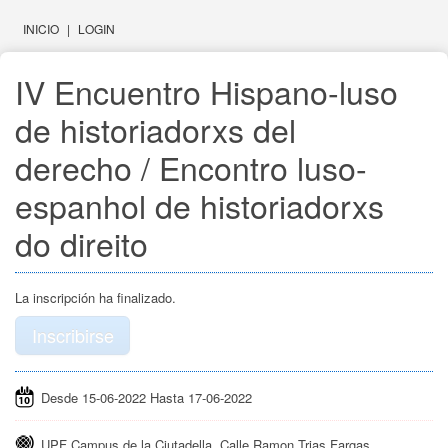
INICIO
|
LOGIN
IV Encuentro Hispano-luso 
de historiadorxs del 
derecho / Encontro luso-
espanhol de historiadorxs 
do direito
La inscripción ha finalizado.
Inscribirse
Desde 15-06-2022 Hasta 17-06-2022
UPF Campus de la Ciutadella, Calle Ramon Trias Fargas,