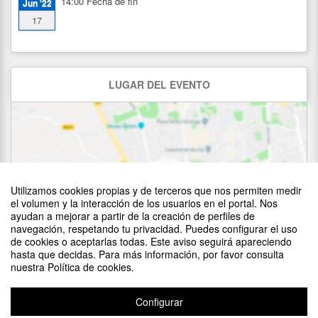
14:00
Fecha de fin
Jun '22
17
LUGAR DEL EVENTO
Utilizamos cookies propias y de terceros que nos permiten medir
el volumen y la interacción de los usuarios en el portal. Nos
ayudan a mejorar a partir de la creación de perfiles de
navegación, respetando tu privacidad. Puedes configurar el uso
Ver mapa
de cookies o aceptarlas todas. Este aviso seguirá apareciendo
hasta que decidas. Para más información, por favor consulta
nuestra Política de cookies.
Configurar
©
OpenStreetMap
Contributors