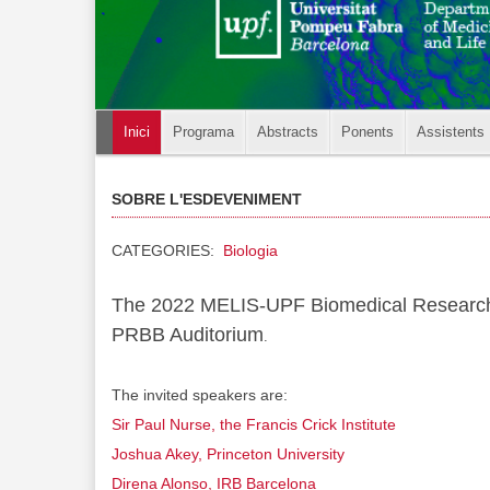
Inici
Programa
Abstracts
Ponents
Assistents
SOBRE L'ESDEVENIMENT
CATEGORIES:
Biologia
The 2022 MELIS-UPF Biomedical Research 
PRBB Auditorium
.
The invited speakers are:
Sir Paul Nurse, the Francis Crick Institute
Joshua Akey, Princeton University
Direna Alonso, IRB Barcelona