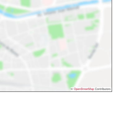
©
OpenStreetMap
Contributors