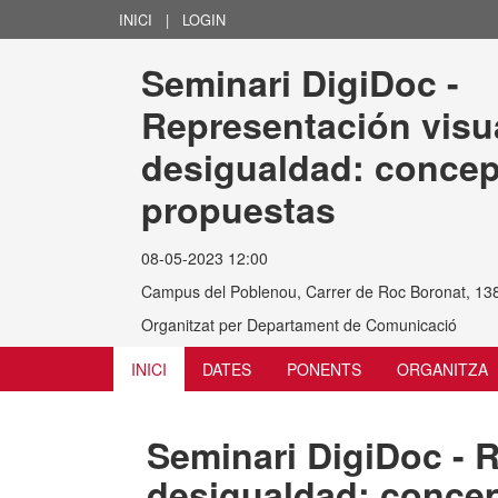
INICI
|
LOGIN
Seminari DigiDoc - 
Representación visua
desigualdad: concep
propuestas
08-05-2023 12:00
Campus del Poblenou, Carrer de Roc Boronat, 13
Organitzat per
Departament de Comunicació
INICI
DATES
PONENTS
ORGANITZA
Seminari DigiDoc - R
desigualdad: conce