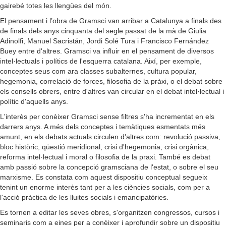
gairebé totes les llengües del món.
El pensament i l’obra de Gramsci van arribar a Catalunya a finals des
de finals dels anys cinquanta del segle passat de la mà de Giulia
Adinolfi, Manuel Sacristán, Jordi Solé Tura i Francisco Fernández
Buey entre d'altres. Gramsci va influir en el pensament de diversos
intel·lectuals i polítics de l'esquerra catalana. Així, per exemple,
conceptes seus com ara classes subalternes, cultura popular,
hegemonia, correlació de forces, filosofia de la pràxi, o el debat sobre
els consells obrers, entre d'altres van circular en el debat intel·lectual i
polític d'aquells anys.
L'interès per conèixer Gramsci sense filtres s'ha incrementat en els
darrers anys. A més dels conceptes i temàtiques esmentats més
amunt, en els debats actuals circulen d'altres com: revolució passiva,
bloc històric, qüestió meridional, crisi d'hegemonia, crisi orgànica,
reforma intel·lectual i moral o filosofia de la praxi. També es debat
amb passió sobre la concepció gramsciana de l'estat, o sobre el seu
marxisme. Es constata com aquest dispositiu conceptual segueix
tenint un enorme interès tant per a les ciències socials, com per a
l'acció pràctica de les lluites socials i emancipatòries.
Es tornen a editar les seves obres, s'organitzen congressos, cursos i
seminaris com a eines per a conèixer i aprofundir sobre un dispositiu