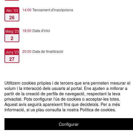
14:00
Tancament d'inscripcions
Abr. '23
26
18:00
Data d'inici
Maig '23
2
20:00
Data de finalització
Juny '23
27
Utilitzem cookies pròpies i de tercers que ens permeten mesurar el
volum i la interacció dels usuaris al portal. Ens ajuden a millorar a
Curs de primavera: Gramsci d'urgència. Comprendre i sentir la realitat per a
partir de la creació de perfils de navegació, respectant la teva
transformar-la
privacitat. Pots configurar l'ús de cookies o acceptar-les totes.
Aquest avís seguirà apareixent fins que decideixis. Per a més
Organitzat per Departament de Comunicació
informació, si us plau consulta la nostra Política de cookies.
Configurar
Avís legal
|
Contacte
Plataforma d'organització d'esdeveniments Symposium
Copyright © 2026