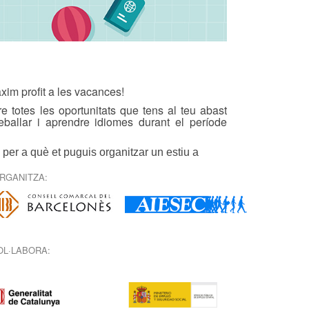
xim profit a les vacances!
 totes les oportunitats que tens al teu abast
reballar i aprendre idiomes durant el període
per a què et puguis organitzar un estiu a
RGANITZA:
OL·LABORA: