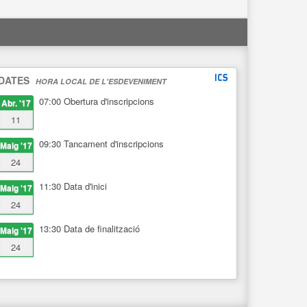
DATES
HORA LOCAL DE L'ESDEVENIMENT
07:00
Obertura d'inscripcions
Abr. '17
11
09:30
Tancament d'inscripcions
Maig '17
24
11:30
Data d'inici
Maig '17
24
13:30
Data de finalització
Maig '17
24