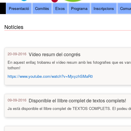
Presentació
Comitès
Eixos
Programa
Inscripcions
Comun
Notícies
20-09-2016
Vídeo resum del congrés
En aquest enllaç trobareu el vídeo resum amb les fotografies que es van 
tothom!
https://www.youtube.com/watch?v=MjxyzhSMaR0
09-09-2016
Disponible el llibre complet de textos complets!
Ja està disponible el llibre complet de TEXTOS COMPLETS. El podeu 