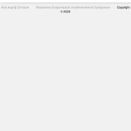
Avís legal
|
Contacte
Plataforma d'organització d'esdeveniments Symposium
Copyright
© 2026