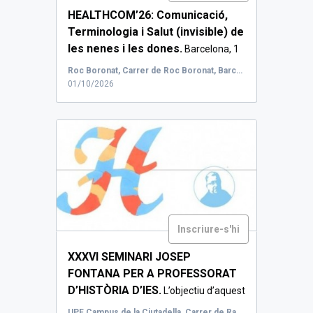
HEALTHCOM’26: Comunicació,
Terminologia i Salut (invisible) de
les nenes i les dones.
Barcelona, 1
de o...
Roc Boronat, Carrer de Roc Boronat, Barcelona, Espanya
01/10/2026
Inscriure-s'hi
XXXVI SEMINARI JOSEP
FONTANA PER A PROFESSORAT
D’HISTÒRIA D’IES.
L’objectiu d’aquest
seminari adreçat a...
UPF Campus de la Ciutadella, Carrer de Ramon Trias Fargas, Barcelona, Espanya