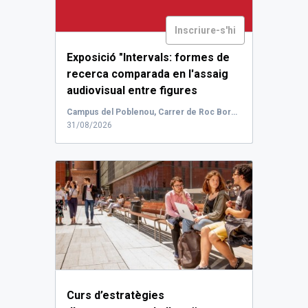
Inscriure-s'hi
Exposició "Intervals: formes de
recerca comparada en l'assaig
audiovisual entre figures
actorals i motius visuals en
Campus del Poblenou, Carrer de Roc Boronat, Barcelona, Espanya
l'esfera pública".
...
31/08/2026
Curs d’estratègies