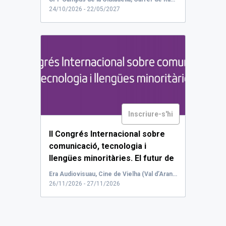
24/10/2026 - 22/05/2027
Inscriure-s'hi
II Congrés Internacional sobre
comunicació, tecnologia i
llengües minoritàries. El futur de
les llengües minoritàries a
Era Audiovisuau, Cine de Vielha (Val d’Aran). Avenguda Baile Calbetó Barra, 8, 25530 Vielha, Lleida
través de la comunicació.
...
26/11/2026 - 27/11/2026