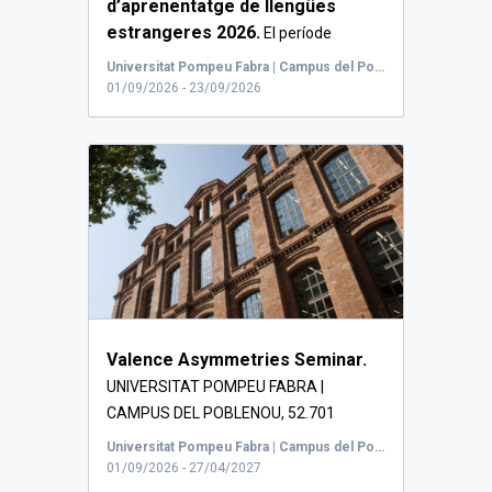
d’aprenentatge de llengües
estrangeres 2026.
El període
d'inscripció és de l'1 de ju...
Universitat Pompeu Fabra | Campus del Poblenou, Carrer de Roc Boronat, Barcelona, Espanya
01/09/2026 - 23/09/2026
Valence Asymmetries Seminar.
UNIVERSITAT POMPEU FABRA |
CAMPUS DEL POBLENOU, 52.701
CARRER DE ROC BORON...
Universitat Pompeu Fabra | Campus del Poblenou, Carrer de Roc Boronat, Barcelona, Espanya
01/09/2026 - 27/04/2027