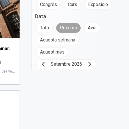
Congrés
Curs
Exposició
Data
Tots
Pròxims
Avui
Aquesta setmana
inar.
Aquest mes
1
Setembre 2026
Universitat Pompeu Fabra | Campus del Poblenou, Carrer de Roc Boronat, Barcelona, Espanya