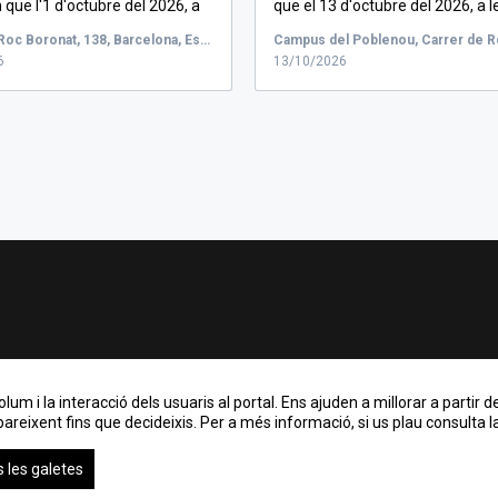
que l'1 d'octubre del 2026, a
que el 13 d'octubre del 2026, a le
Carrer de Roc Boronat, 138, Barcelona, Espanya, Sala de conferències 55.309 - 3a planta edifici 55. Tànger
6
13/10/2026
m i la interacció dels usuaris al portal. Ens ajuden a millorar a partir de
areixent fins que decideixis. Per a més informació, si us plau consulta la
 les galetes