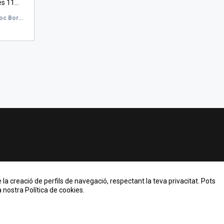
s 11...
Campus del Poblenou, Carrer de Roc Boronat,138 Barcelona, Espanya, Sala de conferències 55.309 - 3a planta Edifici 55. Tànger
 la creació de perfils de navegació, respectant la teva privacitat. Pots
 nostra Política de cookies.