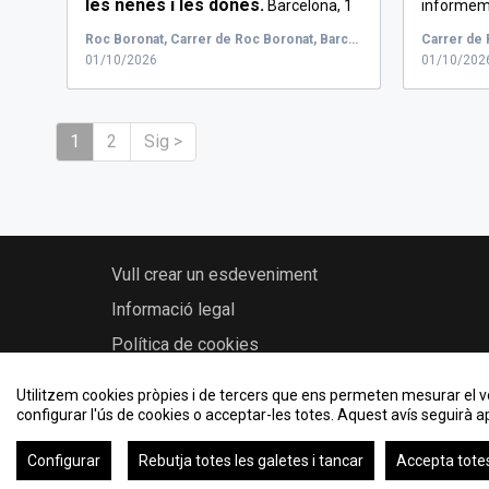
les nenes i les dones.
Barcelona, 1
informem 
de o...
les 10...
Roc Boronat, Carrer de Roc Boronat, Barcelona, Espanya
01/10/2026
01/10/202
1
2
Sig >
Vull crear un esdeveniment
Informació legal
Política de cookies
Utilitzem cookies pròpies i de tercers que ens permeten mesurar el volu
configurar l'ús de cookies o acceptar-les totes. Aquest avís seguirà ap
2026 © Eventum UPF - Universitat Pompeu Fabra
Configurar
Rebutja totes les galetes i tancar
Accepta totes