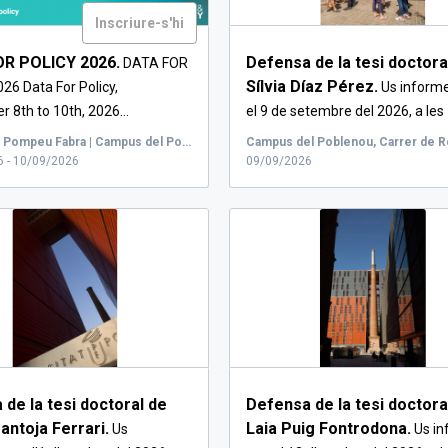
Inscriure-s'hi
R POLICY 2026.
Defensa de la tesi doctora
DATA FOR
Sílvia Díaz Pérez.
26 Data For Policy,
Us inform
 8th to 10th, 2026...
el 9 de setembre del 2026, a les 1
Universitat Pompeu Fabra | Campus del Poblenou, Carrer de Roc Boronat, Barcelona, Espanya
 - 10/09/2026
09/09/2026
de la tesi doctoral de
Defensa de la tesi doctora
antoja Ferrari.
Laia Puig Fontrodona.
Us
Us i