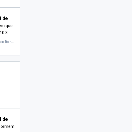
l de
em que
0.3...
Campus del Poblenou, Carrer de Roc Boronat, Barcelona, Espanya, Sala de conferències 55.309 - 3a planta edifici 55.Tànger
l de
nformem