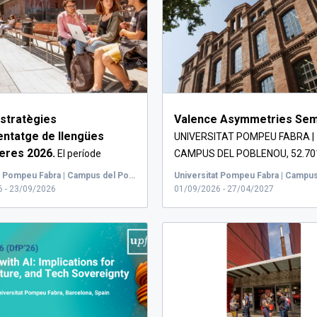
estratègies
Valence Asymmetries Sem
entatge de llengües
UNIVERSITAT POMPEU FABRA |
eres 2026.
El període
CAMPUS DEL POBLENOU, 52.70
ó és de l'1 de ju...
CARRER DE ...
Universitat Pompeu Fabra | Campus del Poblenou, Carrer de Roc Boronat, Barcelona, Espanya
 - 23/09/2026
01/09/2026 - 27/04/2027