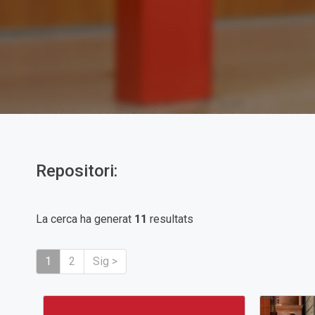
Repositori:
La cerca ha generat
11
resultats
1
2
Sig >