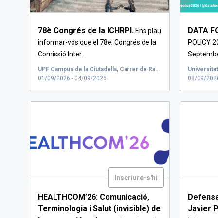
78è Congrés de la ICHRPI.
DATA FO
Ens plau
informar-vos que el 78è. Congrés de la
POLICY 20
Comissió Inter...
September
UPF Campus de la Ciutadella, Carrer de Ramon Trias Fargas, Barcelona, Espanya
01/09/2026 - 04/09/2026
08/09/2026
Inscriure-s'hi
HEALTHCOM’26: Comunicació,
Defensa 
Terminologia i Salut (invisible) de
Javier P