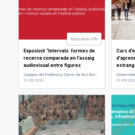
Inscriure-s'hi
Exposició "Intervals: formes de
Curs d’
recerca comparada en l'assaig
d’apren
audiovisual entre figures
estrang
actorals i motius visuals en
d'inscripci
Campus del Poblenou, Carrer de Roc Boronat, Barcelona, Espanya
l'esfera pública".
...
31/08/2026
01/09/2026