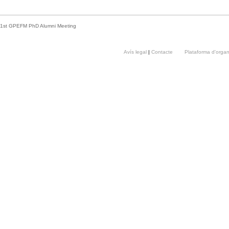
1st GPEFM PhD Alumni Meeting
Avís legal
|
Contacte
Plataforma d'orga