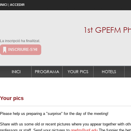
INICI
|
ACCEDIR
1st GPEFM P
La inscripció ha finalitzat.
INSCRIURE-S'HI
INICI
PROGRAMA
YOUR PICS
HOTELS
Your pics
Please help us preparing a "surprise" for the day of the meeting!
Share with us some old or recent pictures where you appear together with oth
professors or staff. Send your pictures to
gpefm@upf.edu
.The funnier the bet