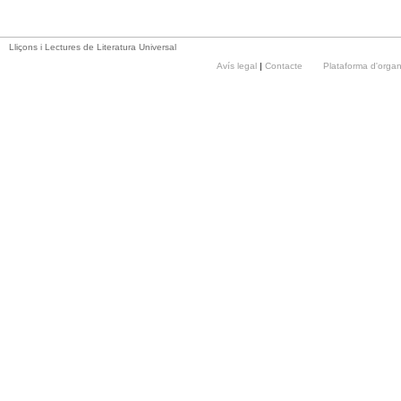
Lliçons i Lectures de Literatura Universal
Avís legal
|
Contacte
Plataforma d'orga