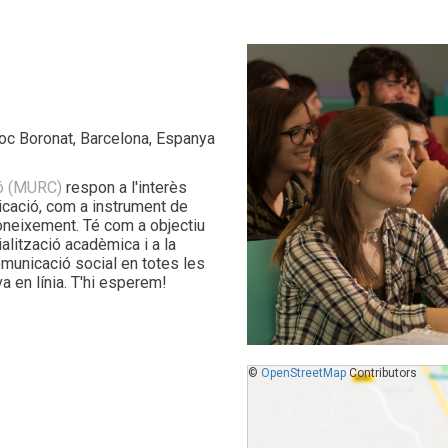
c Boronat, Barcelona, Espanya
ió (MURC)
respon a l'interès
cació, com a instrument de
oneixement. Té com a objectiu
alització acadèmica i a la
omunicació social en totes les
a en línia. T'hi esperem!
©
OpenStreetMap
Contributors