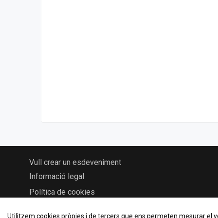
Vull crear un esdeveniment
Informació legal
Política de cookies
Utilitzem cookies pròpies i de tercers que ens permeten mesurar el volu