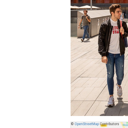
©
OpenStreetMap
Contributors