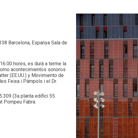
138 Barcelona, Espanya Sala de
16.00 hores, es durà a terme la
s como acontecimientos sonoros
atter (EE.UU.) y Movimiento de
les Feixa i Pàmpols i el Dr.
.309 (3a planta edifici 55.
at Pompeu Fabra.