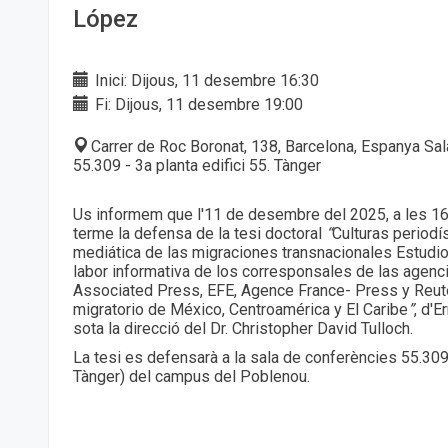
López
Inici: Dijous, 11 desembre 16:30
Fi: Dijous, 11 desembre 19:00
Carrer de Roc Boronat, 138, Barcelona, Espanya Sa
55.309 - 3a planta edifici 55. Tànger
Us informem que l'11 de desembre del 2025, a les 16.
terme la defensa de la tesi doctoral
“
Culturas periodí
mediática de las migraciones transnacionales Estudio
labor informativa de los corresponsales de las agenci
Associated Press, EFE, Agence France- Press y Reute
migratorio de México, Centroamérica y El Caribe
”
, d'
sota la direcció del Dr. Christopher David Tulloch.
La tesi es defensarà a la sala de conferències 55.309 
Tànger) del campus del Poblenou.