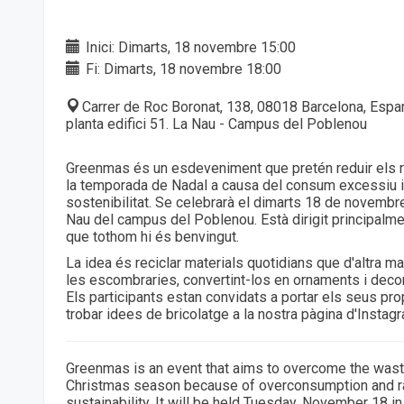
Inici: Dimarts, 18 novembre 15:00
Fi: Dimarts, 18 novembre 18:00
Carrer de Roc Boronat, 138, 08018 Barcelona, Espa
planta edifici 51. La Nau - Campus del Poblenou
Greenmas és un esdeveniment que pretén reduir els r
la temporada de Nadal a causa del consum excessiu i
sostenibilitat. Se celebrarà el dimarts 18 de novembr
Nau del campus del Poblenou. Està dirigit principalmen
que tothom hi és benvingut.
La idea és reciclar materials quotidians que d'altra ma
les escombraries, convertint-los en ornaments i dec
Els participants estan convidats a portar els seus pro
trobar idees de bricolatge a la nostra pàgina d'Insta
Greenmas is an event that aims to overcome the wast
Christmas season because of overconsumption and r
sustainability. It will be held Tuesday, November 18 