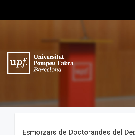
Esmorzars de Doctorandes del De