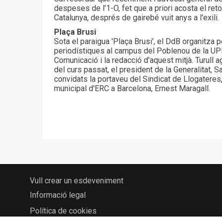
despeses de l’1-O, fet que a priori acosta el ret
Catalunya, després de gairebé vuit anys a l'exili.
Plaça Brusi
Sota el paraigua 'Plaça Brusi', el DdB organitza
periodístiques al campus del Poblenou de la UPF,
Comunicació i la redacció d'aquest mitjà. Turull a
del curs passat, el president de la Generalitat, S
convidats la portaveu del Sindicat de Llogateres,
municipal d'ERC a Barcelona, Ernest Maragall.
Vull crear un esdeveniment
Informació legal
Política de cookies