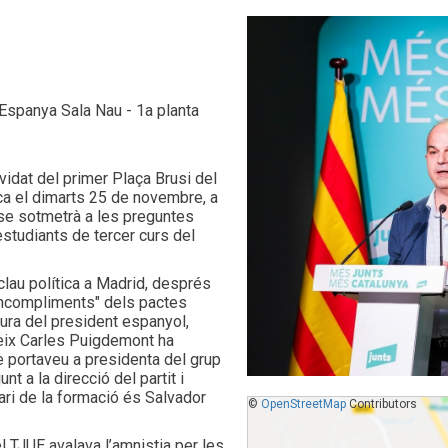
Espanya Sala Nau - 1a planta
nvidat del primer Plaça Brusi del
tica el dimarts 25 de novembre, a
 se sotmetrà a les preguntes
estudiants de tercer curs del
clau política a Madrid, després
incompliments" dels pactes
dura del president espanyol,
deix Carles Puigdemont ha
e portaveu a presidenta del grup
t a la direcció del partit i
ari de la formació és Salvador
©
OpenStreetMap
Contributors
l TJUE avalava l’amnistia per les