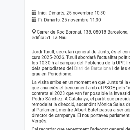
Inici: Dimarts, 25 novembre 10:30
Fi: Dimarts, 25 novembre 11:30
Carrer de Roc Boronat, 138, 08018 Barcelona, 
edifici 51. La Nau
Jordi Turull, secretari general de Junts, és el co
curs 2025-2026. Turull abordarà l'actualitat polí
les 10.30 h al campus del Poblenou de la UPF. I
dels periodistes del
Diari de Barcelona
i de les 
grau en Periodisme.
La visita arriba en un moment en què Junts té la 
que anunciés el trencament amb el PSOE pels "
contrets el 2023 que van fer possible la investi
Pedro Sánchez. A Catalunya, el partit que presi
remodelat la direcció, ascendint Mònica Sales d
al Parlament, mentre Albert Batet passa a ser adjun
director de campanya. El nou portaveu parlament
Vergés.
Cal recordar que recentment l’advocat general de