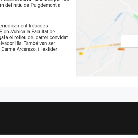
orn definitiu de Puigdemont a
 periòdicament trobades
 on s'ubica la Facultat de
gafa el relleu del darrer convidat
alvador Illa. També van ser
 Carme Arcarazo, i l'exlíder