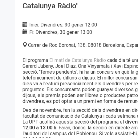
Catalunya Ràdio"
Inici: Divendres, 30 gener 12:00
Fi: Divendres, 30 gener 13:00
Carrer de Roc Boronat, 138, 08018 Barcelona, Espa
El programa
El matí de Catalunya Ràdio
cada dia té un
Gerard Jubany, Joel Diaz, Ona Vinyamata i Xavi Espin
secció, 'Temes pendents', hi ha un concurs en què la g
telefònicament de dilluns a dijous. El millor concursa
dies va a l'estudi presencialment els divendres per 
preguntes. Els concursants poden guanyar diversos gu
dijous, els premis poden ser llibres o productes patroc
divendres, es pot optar a un premi en forma de remu
Des de novembre, fan la secció dels divendres en dir
facultat de comunicació de Catalunya i cada setmana é
La UPF acollirà aquesta secció del programa el
diven
12.00 a 13.00 h
. Faran, doncs, la secció en directe a
l'auditori del campus del Poblenou. Si vols assistir-h