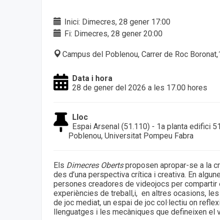
Inici: Dimecres, 28 gener 17:00
Fi: Dimecres, 28 gener 20:00
Campus del Poblenou, Carrer de Roc Boronat
Data i hora
28 de gener del 2026 a les 17.00 hores
Lloc
Espai Arsenal (51.110) - 1a planta edifici 
Poblenou, Universitat Pompeu Fabra
Els
Dimecres Oberts
proposen apropar-se a la cre
des d’una perspectiva crítica i creativa. En algun
persones creadores de videojocs per compartir 
experiències de treball,i, en altres ocasions, l
de joc mediat, un espai de joc col·lectiu on refle
llenguatges i les mecàniques que defineixen el 