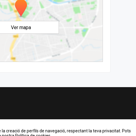
Ver mapa
 la creació de perfils de navegació, respectant la teva privacitat. Pots
 nostra Política de cookies.