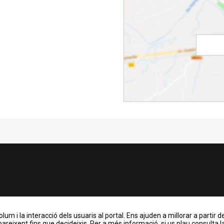
m i la interacció dels usuaris al portal. Ens ajuden a millorar a partir de
areixent fins que decideixis. Per a més informació, si us plau consulta la