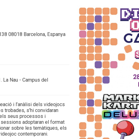
,138 08018 Barcelona, Espanya
51. La Nau - Campus del
ació i l’anàlisi dels videojocs
es trobades, s’hi convidaran
els seus processos i
es sessions adoptaran el format
xionar sobre les temàtiques, els
videojoc contemporani.