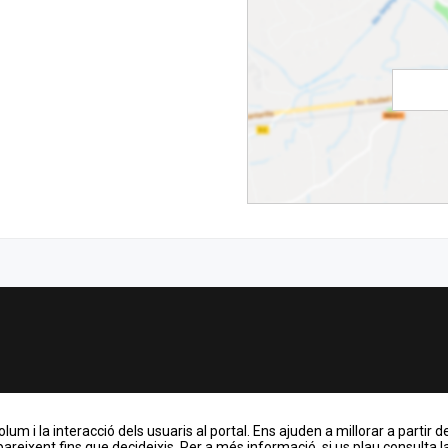
m i la interacció dels usuaris al portal. Ens ajuden a millorar a partir de
areixent fins que decideixis. Per a més informació, si us plau consulta la