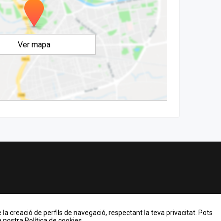
Ver mapa
 la creació de perfils de navegació, respectant la teva privacitat. Pots
 nostra Política de cookies.