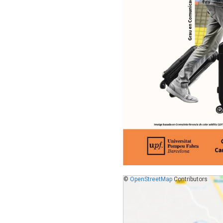
©
OpenStreetMap
Contributors