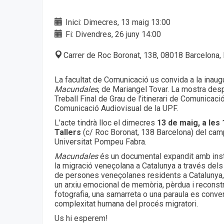
Inici: Dimecres, 13 maig 13:00
Fi: Divendres, 26 juny 14:00
Carrer de Roc Boronat, 138, 08018 Barcelona,
La facultat de Comunicació us convida a la inaug
Macundales
, de Mariangel Tovar. La mostra desp
Treball Final de Grau de l'itinerari de Comunicaci
Comunicació Audiovisual de la UPF.
L'acte tindrà lloc el dimecres
13 de maig, a les
Tallers
(c/ Roc Boronat, 138 Barcelona) del cam
Universitat Pompeu Fabra.
Macundales
és un documental expandit amb insta
la migració veneçolana a Catalunya a través dels 
de persones veneçolanes residents a Catalunya,
un arxiu emocional de memòria, pèrdua i reconstru
fotografia, una samarreta o una paraula es conver
complexitat humana del procés migratori.
Us hi esperem!