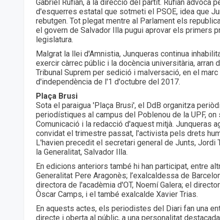
Gabriel Rufián, a la direcció del partit. Rufián advoca pe
d'esquerres estatal que sotmeti el PSOE, idea que Ju
rebutgen. Tot plegat mentre al Parlament els republi
el govern de Salvador Illa pugui aprovar els primers 
legislatura.
Malgrat la llei d'Amnistia, Junqueras continua inhabilit
exercir càrrec públic i la docència universitària, arran
Tribunal Suprem per sedició i malversació, en el mar
d'independència de l'1 d'octubre del 2017.
Plaça Brusi
Sota el paraigua 'Plaça Brusi', el DdB organitza peri
periodístiques al campus del Poblenou de la UPF, on s
Comunicació i la redacció d'aquest mitjà. Junqueras ag
convidat el trimestre passat, l'activista pels drets h
L'havien precedit el secretari general de Junts, Jordi T
la Generalitat, Salvador Illa.
En edicions anteriors també hi han participat, entre alt
Generalitat Pere Aragonès; l’exalcaldessa de Barcelon
directora de l'acadèmia d'OT, Noemí Galera; el direct
Òscar Camps, i el també exalcalde Xavier Trias.
En aquests actes, els periodistes del Diari fan una ent
directe i oberta al públic, a una personalitat destacad