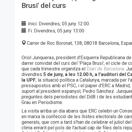
Brusi' del curs
Inici: Divendres, 05 juny 12:00
Fi: Divendres, 05 juny 13:00
Carrer de Roc Boronat, 138, 08018 Barcelona, Espa
Oriol Junqueras, president d'Esquerra Republicana de 
darrer convidat del curs del 'Plaça Brusi', el cicle d
que cada trimestre organitza el
Diari de Barcelona
. J
divendres
5 de juny, a les 12.00 h, a l'auditori de
la UPF
, la situació política a Catalunya, marcada per l'
pressupostos amb el PSC, i el paper d'ERC a Madrid, 
suport al president espanyol, Pedro Sánchez. Junque
preguntes dels periodistes del DdB i de les estudiant
Grau en Periodisme.
La visita arriba un dia abans que ERC celebri un Conse
en marxa la confecció de les llistes electorals de car
generals, que com a tard s'han de celebrar el juliol del
clima enrarit pel pols de l'actual cap de files dels rep