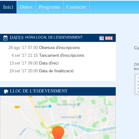
Inici
Dates
Programa
Contacte
DATES
HORA LOCAL DE L'ESDEVENIMENT
28
ago
'17
07:00
Obertura d'inscripcions
Cu
4
set
'17
21:15
Tancament d'inscripcions
13
set
'17
09:00
Data d'inici
Di
te
19
set
'17
20:00
Data de finalització
LLOC DE L'ESDEVENIMENT