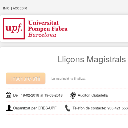
INICI
|
ACCEDIR
Lliçons Magistrals
Inscriure-s'hi
La inscripció ha finalitzat.
Del 19-02-2018 al 19-03-2018
Auditori Ciutadella
Organitzat per CRES-UPF
Telèfon de contacte: 935 421 556