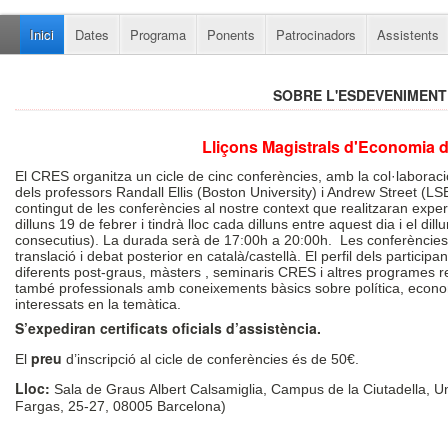
Inici
Dates
Programa
Ponents
Patrocinadors
Assistents
SOBRE L'ESDEVENIMENT
Lliçons Magistrals d'Economia d
El CRES organitza un cicle de cinc conferències, amb la col·laboraci
dels professors Randall Ellis (Boston University) i Andrew Street (LS
contingut de les conferències al nostre context que realitzaran exper
dilluns 19 de febrer i tindrà lloc cada dilluns entre aquest dia i el dil
consecutius). La durada serà de 17:00h a 20:00h. Les conferències in
translació i debat posterior en català/castellà. El perfil dels particip
diferents post-graus, màsters , seminaris CRES i altres programes re
també professionals amb coneixements bàsics sobre política, economi
interessats en la temàtica.
S’expediran certificats oficials d’assistència.
preu
El
d’inscripció al cicle de conferències és de 50€.
Lloc:
Sala de Graus Albert Calsamiglia, Campus de la Ciutadella, 
Fargas, 25-27, 08005 Barcelona)