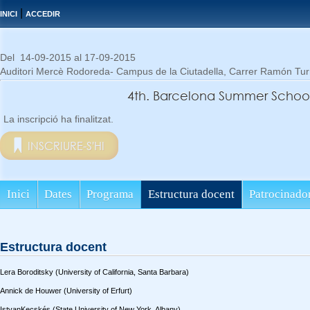
|
INICI
ACCEDIR
Del 14-09-2015 al 17-09-2015
Auditori Mercè Rodoreda- Campus de la Ciutadella, Carrer Ramón Tur
4th. Barcelona Summer School 
La inscripció ha finalitzat.
INSCRIURE-S'HI
Inici
Dates
Programa
Estructura docent
Patrocinado
Estructura docent
Lera Boroditsky (University of California, Santa Barbara)
Annick de Houwer (University of Erfurt)
IstvanKecskés (State University of New York, Albany)