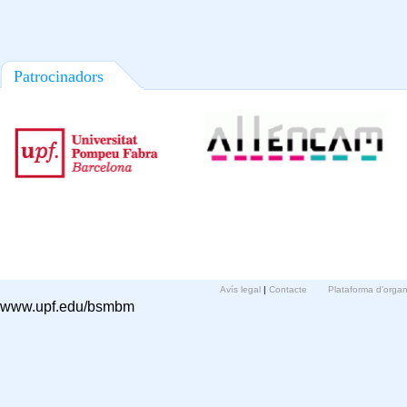
Patrocinadors
Avís legal
|
Contacte
Plataforma d'orga
www.upf.edu/bsmbm