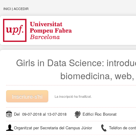
INICI
|
ACCEDIR
Girls in Data Science: introdu
biomedicina, web, 
Inscriure-s'hi
La inscripció ha finalitzat.
Del 09-07-2018 al 13-07-2018
Edifici Roc Boronat
Organitzat per Secretaria del Campus Júnior
Telèfon de con