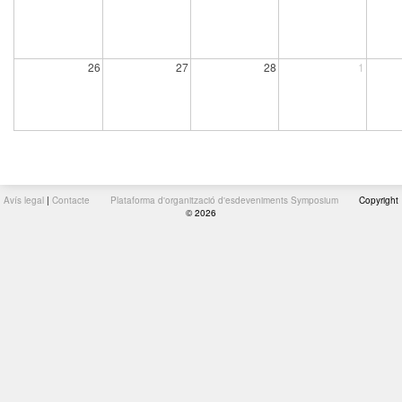
26
27
28
1
Avís legal
|
Contacte
Plataforma d'organització d'esdeveniments Symposium
Copyright
© 2026