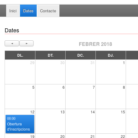
Inici
Dates
Contacte
Dates
FEBRER 2018
◄
►
DL.
DT.
DC.
DJ.
29
30
31
1
5
6
7
8
12
13
14
15
08:00
Obertura
d'inscripcions
19
20
21
22