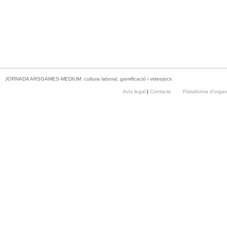
JORNADA ARSGAMES-MEDIUM: cultura laboral, gamificació i videojocs
Avís legal
|
Contacte
Plataforma d'orga