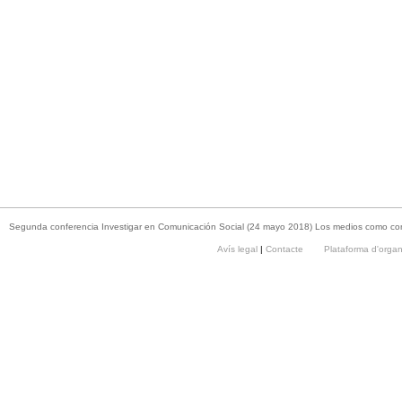
Segunda conferencia Investigar en Comunicación Social (24 mayo 2018) Los medios como con
Avís legal
|
Contacte
Plataforma d'orga