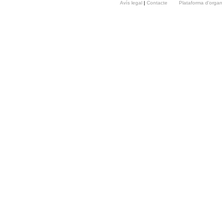
Avís legal
|
Contacte
Plataforma d'orga