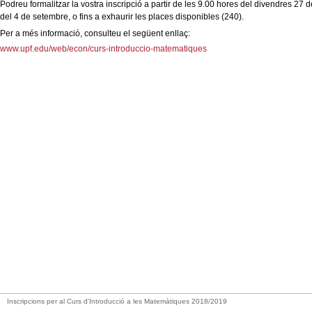
Podreu formalitzar la vostra inscripció a partir de les 9.00 hores del divendres 27 de 
del 4 de setembre, o fins a exhaurir les places disponibles (240).
Per a més informació, consulteu el següent enllaç:
www.upf.edu/web/econ/curs-introduccio-matematiques
Inscripcions per al Curs d'Introducció a les Matemàtiques 2018/2019