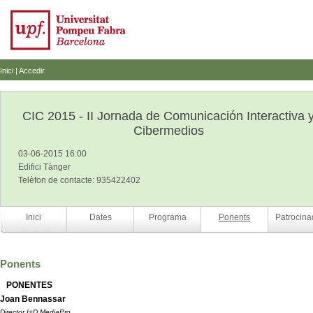
Inici
|
Accedir
CIC 2015 - II Jornada de Comunicación Interactiva 
Cibermedios
03-06-2015 16:00
Edifici Tànger
Telèfon de contacte: 935422402
Inici
Dates
Programa
Ponents
Patrocina
Ponents
PONENTES
Joan Bennassar
Director I+D MediaPro