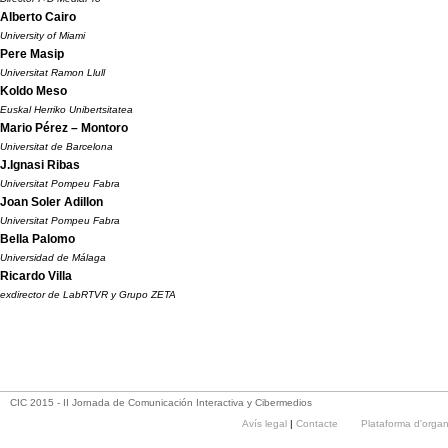
Alberto Cairo
University of Miami
Pere Masip
Universitat Ramon Llull
Koldo Meso
Euskal Herriko Unibertsitatea
Mario Pérez – Montoro
Universitat de Barcelona
J.Ignasi Ribas
Universitat Pompeu Fabra
Joan Soler Adillon
Universitat Pompeu Fabra
Bella Palomo
Universidad de Málaga
Ricardo Villa
exdirector de LabRTVR y Grupo ZETA
CIC 2015 - II Jornada de Comunicación Interactiva y Cibermedios
Avís legal
|
Contacte
Plataforma d'orga