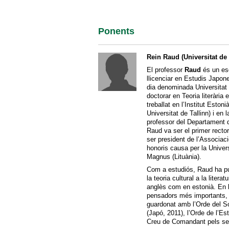
Ponents
Rein Raud (Universitat de 
El professor
Raud
és un esc
llicenciar en Estudis Japone
dia denominada Universitat 
doctorar en Teoria literària
treballat en l’Institut Eston
Universitat de Tallinn) i en
professor del Departament d
Raud va ser el primer rector
ser president de l’Associa
honoris causa per la Univers
Magnus (Lituània).
Com a estudiós, Raud ha pu
la teoria cultural a la liter
anglès com en estonià. En l
pensadors més importants, e
guardonat amb l’Orde del So
(Japó, 2011), l’Orde de l’Es
Creu de Comandant pels seu