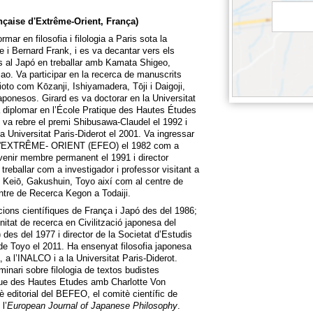
nçaise d'Extrême-Orient, França)
rmar en filosofia i filologia a Paris sota la
e i Bernard Frank, i es va decantar vers els
s al Japó en treballar amb Kamata Shigeo,
ao. Va participar en la recerca de manuscrits
oto com Kōzanji, Ishiyamadera, Tōji i Daigoji,
aponesos. Girard es va doctorar en la Universitat
a diplomar en l’École Pratique des Hautes Études
82, va rebre el premi Shibusawa-Claudel el 1992 i
la Universitat Paris-Diderot el 2001. Va ingressar
'EXTRÊME- ORIENT (EFEO) el 1982 com a
enir membre permanent el 1991 i director
treballar com a investigador i professor visitant a
 Keiō, Gakushuin, Toyo així com al centre de
ntre de Recerca Kegon a Todaiji.
ions científiques de França i Japó des del 1986;
itat de recerca en Civilització japonesa del
s del 1977 i director de la Societat d’Estudis
 de Toyo el 2011. Ha ensenyat filosofia japonesa
, a l’INALCO i a la Universitat Paris-Diderot.
inari sobre filologia de textos budistes
que des Hautes Etudes amb Charlotte Von
è editorial del BEFEO, el comitè científic de
l’
European Journal of Japanese Philosophy
.