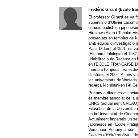
Frédéric Girard (École fra
El professor
Girard
es va fo
supervisió d’Olivier Lacomb
estudis budistes i japoneso
Hirakawa Akira i Tanaka His
preservats en temples de Ki
amb equips d’investigació j
Paris-Diderot el 1981, es v
(Història i Filologia) el 19
l’Habilitació de Recerca en 
en l’ÉCOLE FRANÇAISE D
membre temporal i va esdev
d’estudis el 2002. A més va 
les universitats de Waseda,
recerca Nichibunken i el Ce
Pertany a diverses associac
és membre associat de la un
CNRS (actualment CRCAO) de
Filosòfics de la Universitat
en la Universitat de Ginebra
Actualment imparteix un sem
japonesos en l’Ecole Prati
Verschuer. Pertany al comit
Cahiers d'Extrême-Asie
i de 