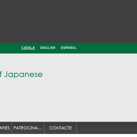
CATALÀ
ENGLISH
ESPAÑOL
of Japanese
FIES
PATROCINADORS
CONTACTE