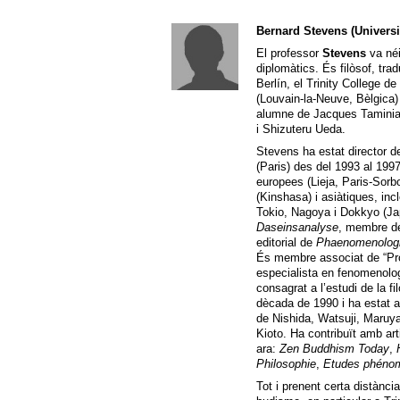
Bernard Stevens (Universit
El professor
Stevens
va néi
diplomàtics. És filòsof, trad
Berlín, el Trinity College de
(Louvain-la-Neuve, Bèlgica)
alumne de Jacques Taminiau
i Shizuteru Ueda.
Stevens ha estat director de
(Paris) des del 1993 al 1997
europees (Lieja, Paris-Sor
(Kinshasa) i asiàtiques, in
Tokio, Nagoya i Dokkyo (Ja
Daseinsanalyse
, membre de
editorial de
Phaenomenolog
És membre associat de “Pro
especialista en fenomenolog
consagrat a l’estudi de la 
dècada de 1990 i ha estat a
de Nishida, Watsuji, Maruyam
Kioto. Ha contribuït amb a
ara:
Zen Buddhism Today
,
Philosophie
,
Etudes phéno
Tot i prenent certa distànci