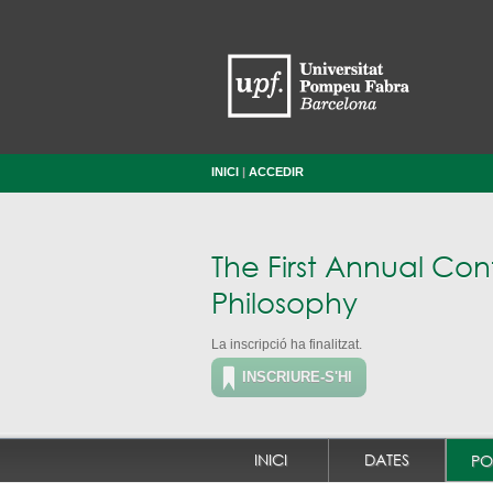
INICI
|
ACCEDIR
The First Annual Co
Philosophy
La inscripció ha finalitzat.
INSCRIURE-S'HI
INICI
DATES
PO