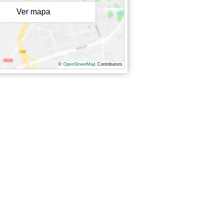
Ver mapa
©
OpenStreetMap
Contributors