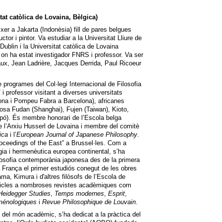
at catòlica de Lovaina, Bèlgica)
xer a Jakarta (Indonèsia) fill de pares belgues
uctor i pintor. Va estudiar a la Universitat Lliure de
 Dublin i la Universitat catòlica de Lovaina
 on ha estat investigador FNRS i professor. Va ser
x, Jean Ladrière, Jacques Derrida, Paul Ricoeur
 programes del Col·legi Internacional de Filosofia
 i professor visitant a diverses universitats
bona i Pompeu Fabra a Barcelona), africanes
closa Fudan (Shanghai), Fujen (Taiwan), Kioto,
pó). És membre honorari de l’Escola belga
 l’Arxiu Husserl de Lovaina i membre del comitè
ica
i l’
European Journal of Japanese Philosophy
.
ceedings of the East” a Brussel·les. Com a
ia i hermenèutica europea continental, s’ha
filosofia contemporània japonesa des de la primera
 França el primer estudiós conegut de les obres
a, Kimura i d'altres filòsofs de l’Escola de
rticles a nombroses revistes acadèmiques com
Heidegger Studies
,
Temps modernes
,
Esprit
,
ménologiques
i
Revue Philosophique de Louvain
.
a del món acadèmic, s’ha dedicat a la pràctica del