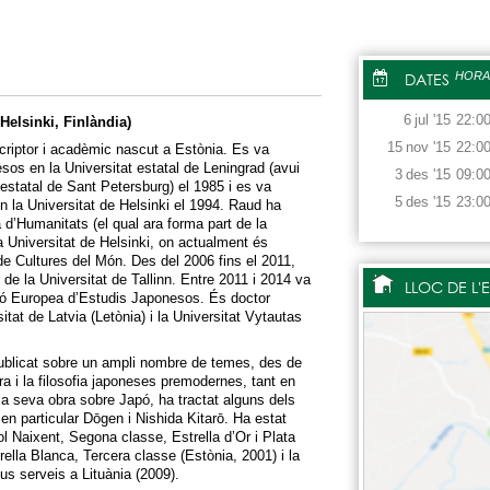
DATES
HORA
6
jul
'15
22:0
Helsinki, Finlàndia)
15
nov
'15
22:0
riptor i acadèmic nascut a Estònia. Es va
sos en la Universitat estatal de Leningrad (avui
3
des
'15
09:0
estatal de Sant Petersburg) el 1985 i es va
5
des
'15
23:0
 en la Universitat de Helsinki el 1994. Raud ha
ià d’Humanitats (el qual ara forma part de la
 la Universitat de Helsinki, on actualment és
e Cultures del Món. Des del 2006 fins el 2011,
 de la Universitat de Tallinn. Entre 2011 i 2014 va
LLOC DE L'
ció Europea d’Estudis Japonesos. És doctor
itat de Latvia (Letònia) i la Universitat Vytautas
blicat sobre un ampli nombre de temes, des de
atura i la filosofia japoneses premodernes, tant en
a seva obra sobre Japó, ha tractat alguns dels
n particular Dōgen i Nishida Kitarō. Ha estat
l Naixent, Segona classe, Estrella d’Or i Plata
trella Blanca, Tercera classe (Estònia, 2001) i la
s serveis a Lituània (2009).