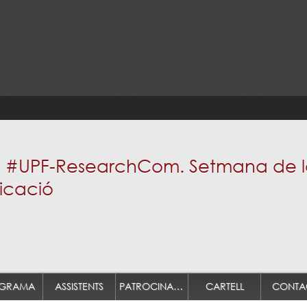
 #UPF-ResearchCom. Setmana de la 
icació
GRAMA
ASSISTENTS
PATROCINADORS
CARTELL
CONTA