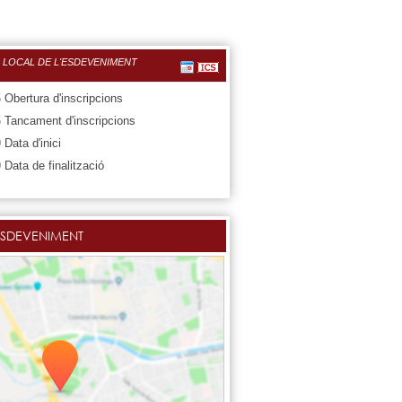
 LOCAL DE L'ESDEVENIMENT
5
Obertura d'inscripcions
5
Tancament d'inscripcions
0
Data d'inici
0
Data de finalització
ESDEVENIMENT