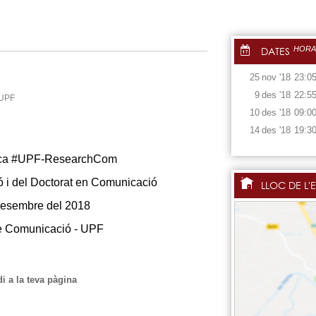
DATES
HORA
25
nov
'18
23:0
9
des
'18
22:5
 UPF
10
des
'18
09:0
14
des
'18
19:3
erca #UPF-ResearchCom
ó i del Doctorat en Comunicació
LLOC DE L'
desembre del 2018
e Comunicació - UPF
i a la teva pàgina