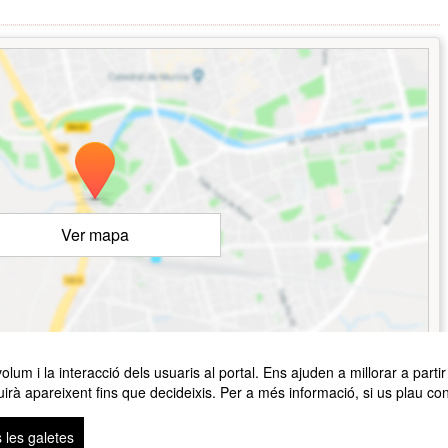
Ver mapa
©
OpenStreetMap
Contributors
um i la interacció dels usuaris al portal. Ens ajuden a millorar a partir 
irà apareixent fins que decideixis. Per a més informació, si us plau con
 les galetes