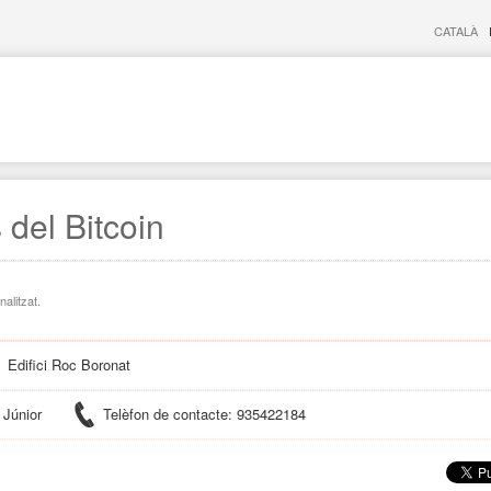
CATALÀ
 del Bitcoin
nalitzat.
Edifici Roc Boronat
 Júnior
Telèfon de contacte: 935422184