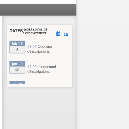
DATES
HORA LOCAL DE
L'ESDEVENIMENT
feb '19
08:00
Obertura
6
d'inscripcions
jun '19
12:00
Tancament
28
d'inscripcions
jul '19
09:30
Data d'inici
1
jul '19
14:00
Data de
5
finalització