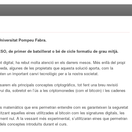
Universitat Pompeu Fabra.
ESO, de primer de batxillerat o bé de cicle formatiu de grau mitjà.
 digital, ha rebut molta atenció en els darrers mesos. Més enllà del propi
eda, algunes de les propietats que aquesta solució aporta, com la
nten un important canvi tecnològic per a la nostra societat.
sarem els principals conceptes criptogràfics, tot fent una breu revisió
avui dia, sobretot en l’ús a les criptomonedes (com el bitcoin) i les cadenes
tes matemàtics que ens permetran entendre com es garanteixen la seguretat
titzant aquelles eines utilitzades al bitcoin com les signatures digitals, les
ement nul. A la vessant més experimental, s’utilitzaran eines que permetran
 dels conceptes introduïts durant el curs.