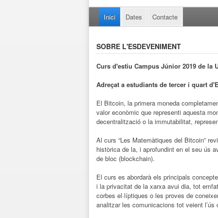
Inici
Dates
Contacte
SOBRE L'ESDEVENIMENT
Curs d'estiu Campus Júnior 2019 de la 
Adreçat a estudiants de tercer i quart d'
El Bitcoin, la primera moneda completament
valor econòmic que representi aquesta mon
decentralització o la immutabilitat, represe
Al curs “Les Matemàtiques del Bitcoin” revi
històrica de la, i aprofundint en el seu ús 
de bloc (blockchain).
El curs es abordarà els principals concep
i la privacitat de la xarxa avui dia, tot emfa
corbes el·líptiques o les proves de coneix
analitzar les comunicacions tot veient l’ús