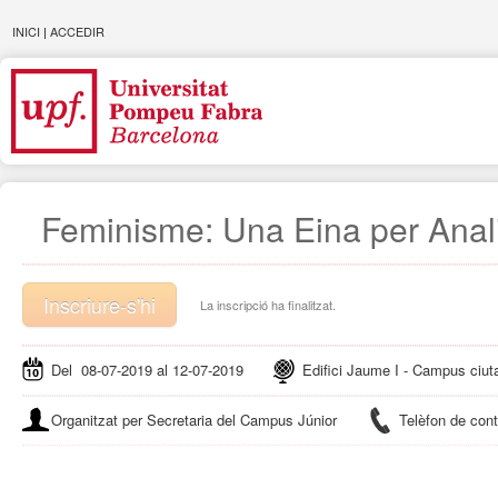
INICI
|
ACCEDIR
Feminisme: Una Eina per Analit
Inscriure-s'hi
La inscripció ha finalitzat.
Del 08-07-2019 al 12-07-2019
Edifici Jaume I - Campus ciut
Organitzat per Secretaria del Campus Júnior
Telèfon de con