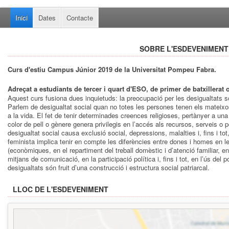
Inici
Dates
Contacte
SOBRE L'ESDEVENIMENT
Curs d'estiu Campus Júnior 2019 de la Universitat Pompeu Fabra.
Adreçat a estudiants de tercer i quart d'ESO, de primer de batxillerat 
Aquest curs fusiona dues inquietuds: la preocupació per les desigualtats soc
Parlem de desigualtat social quan no totes les persones tenen els mateixo
a la vida. El fet de tenir determinades creences religioses, pertànyer a una
color de pell o gènere genera privilegis en l’accés als recursos, serveis o
desigualtat social causa exclusió social, depressions, malalties i, fins i tot
feminista implica tenir en compte les diferències entre dones i homes en l
(econòmiques, en el repartiment del treball domèstic i d’atenció familiar, en
mitjans de comunicació, en la participació política i, fins i tot, en l’ús del
desigualtats són fruit d’una construcció i estructura social patriarcal.
LLOC DE L'ESDEVENIMENT