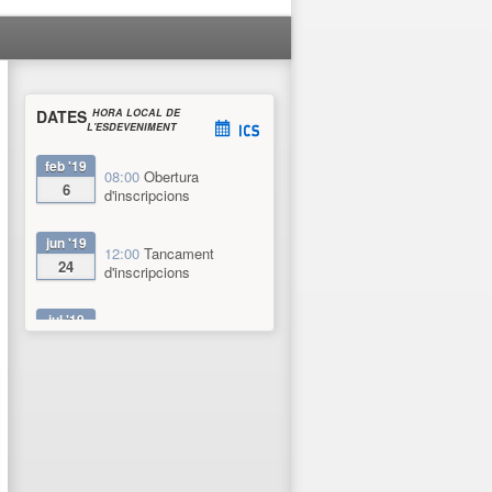
DATES
HORA LOCAL DE
L'ESDEVENIMENT
feb '19
08:00
Obertura
6
d'inscripcions
jun '19
12:00
Tancament
24
d'inscripcions
jul '19
09:30
Data d'inici
1
jul '19
14:00
Data de
5
finalització