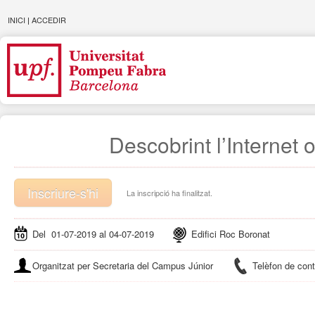
INICI
|
ACCEDIR
Descobrint l’Internet 
Inscriure-s'hi
La inscripció ha finalitzat.
Del 01-07-2019 al 04-07-2019
Edifici Roc Boronat
Organitzat per Secretaria del Campus Júnior
Telèfon de con