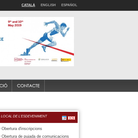
CATALÀ
ENGLISH
ESPAÑOL
PCIÓ
CONTACTE
 LOCAL DE L'ESDEVENIMENT
0
Obertura d'inscripcions
0
Obertura de pujada de comunicacions