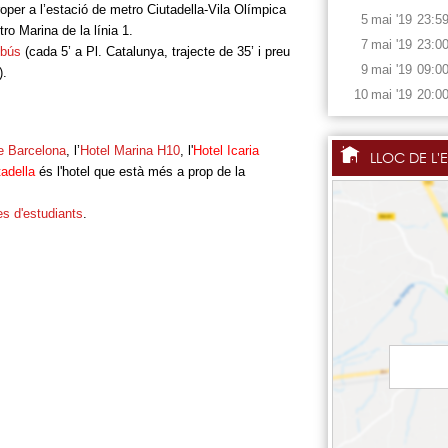
oper a l’estació de metro Ciutadella-Vila Olímpica
5
mai
'19
23:5
tro Marina de la línia 1.
7
mai
'19
23:0
obús
(cada 5’ a Pl. Catalunya, trajecte de 35’ i preu
9
mai
'19
09:0
).
10
mai
'19
20:0
de Barcelona
, l’
Hotel Marina H10
, l'
Hotel Icaria
LLOC DE L'
adella
és l'hotel que està més a prop de la
es d'estudiants
.