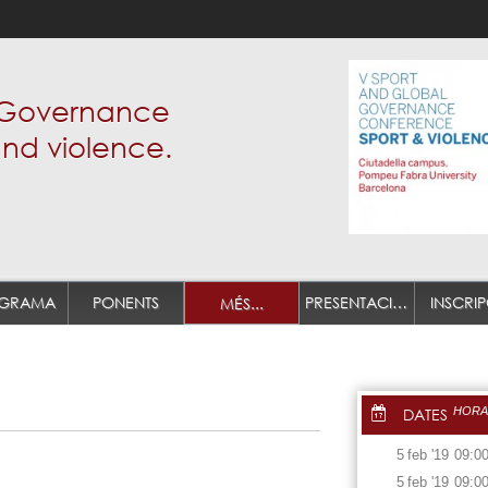
 Governance
nd violence.
GRAMA
PONENTS
PRESENTACIÓ DE TREBALLS
INSCRI
MÉS...
DATES
HORA
5
feb
'19
09:0
5
feb
'19
09:0