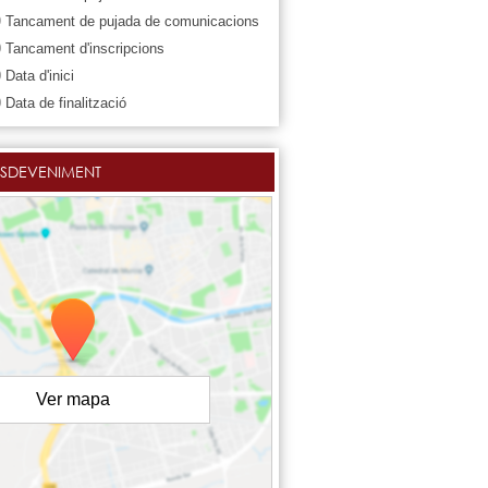
9
Tancament de pujada de comunicacions
0
Tancament d'inscripcions
0
Data d'inici
0
Data de finalització
ESDEVENIMENT
Ver mapa