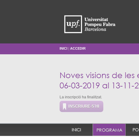
INICI
|
ACCEDIR
Noves visions de les
06-03-2019 al 13-11-
La inscripció ha finalitzat.
INSCRIURE-S'HI
INICI
PO
PROGRAMA