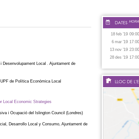
DATES
HORA
18
feb
'19
09:0
6
mar
'19
17:0
13
nov
'19
23:0
28
des
'19
17:0
 i Desenvolupament Local . Ajuntament de
LLOC DE L'
a UPF de Política Econòmica Local
or Local Economic Strategies
iva i Ocupació del Islington Council (Londres)
ial, Desarrollo Local y Consumo, Ajuntament de