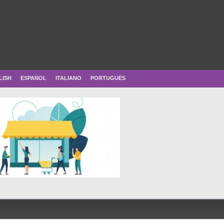
LISH
ESPAÑOL
ITALIANO
PORTUGUÊS