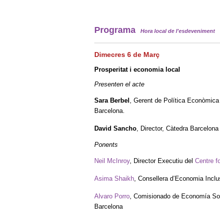
Programa
Hora local de l'esdeveniment
Dimecres 6 de
Març
Prosperitat i economia local
Presenten el acte
Sara Berbel
, Gerent de Política Econòmica
Barcelona.
David Sancho
, Director, Càtedra Barcelon
Ponents
Neil McInroy
, Director Executiu del
Centre f
Asima Shaikh
, Consellera d’Economia Inclus
Alvaro Porro
, Comisionado de Economía Soc
Barcelona