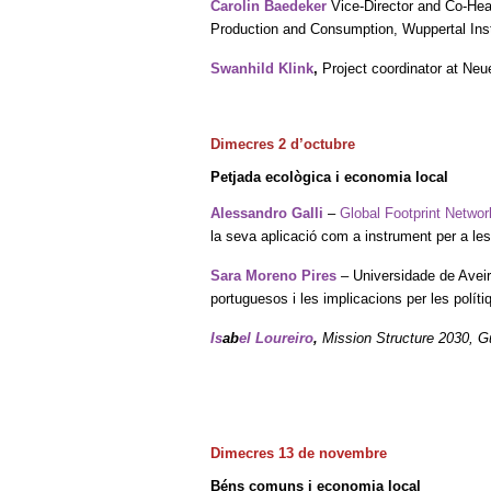
Carolin Baedeker
Vice-Director and Co-Hea
Production and Consumption, Wuppertal Inst
Swanhild Klink
,
Project coordinator at Neu
Dimecres 2 d’octubre
Petjada ecològica i economia local
Alessandro Galli
–
Global Footprint Networ
la seva aplicació com a instrument per a les
Sara Moreno Pires
– Universidade de Aveiro
portuguesos i les implicacions per les polít
Is
ab
el Loureiro
,
Mission Structure 2030,
G
Dimecres 13 de novembre
Béns comuns i economia local