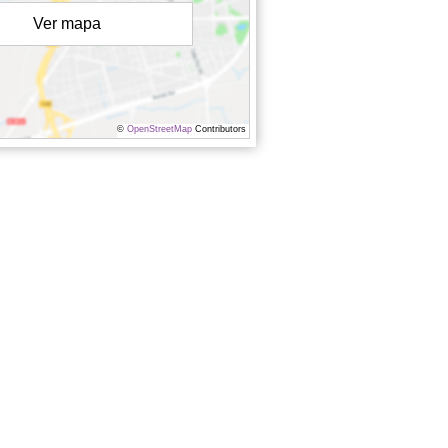
Ver mapa
©
OpenStreetMap
Contributors