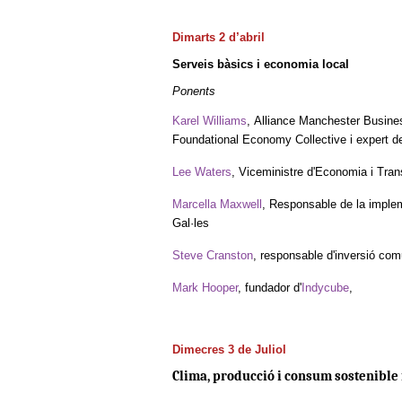
Dimarts 2 d’abril
Serveis bàsics i economia local
Ponents
Karel Williams
, Alliance Manchester Busine
Foundational Economy Collective i expert d
Lee Waters
, Viceministre d'Economia i Tran
Marcella Maxwell
, Responsable de la imple
Gal·les
Steve Cranston
, responsable d'inversió com
Mark Hooper
, fundador d'
Indycube
,
Dimecres 3 de Juliol
Clima, producció i consum sostenible 