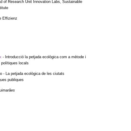
d of Research Unit Innovation Labs, Sustainable
itute
e Effizienz
k
- Introducció la petjada ecològica com a mètode i
 polítiques locals
 - La petjada ecològica de les ciutats
iques publiques
uimarães