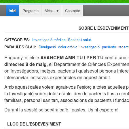
Inici
Programa
Més...
Contacte
SOBRE L'ESDEVENIMENT
CATEGORIES:
Investigació mèdica
Sanitat i salut
PARAULES CLAU:
Divulgació
dolor crònic
investigació
pacients
recerc
Enguany, el cicle
AVANCEM AMB TU I PER TU
centra una s
dimecres 8 de maig
, el Departament de Ciències Experimenta
on investigadors, metges, pacients i qualsevol persona inter
intercanviar les seves experiències en aquest àmbit.
Amb aquest cafès volem agrair-vos l’esforç a totes aquelles p
la investigació sobre dolor crònic, des de pacients fins a cient
familiars, personal sanitari, associacions de pacients i funda
Durant la sessió se servirà cafè i pastes. Us hi esperem!
LLOC DE L'ESDEVENIMENT