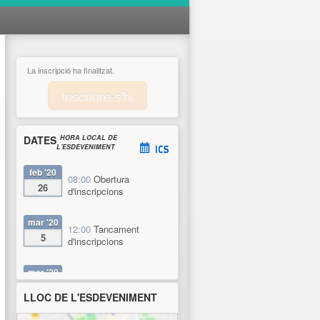
La inscripció ha finalitzat.
Inscriure-s'hi
DATES
HORA LOCAL DE
L'ESDEVENIMENT
feb
'20
08:00
Obertura
26
d'inscripcions
mar
'20
12:00
Tancament
5
d'inscripcions
mar
'20
18:00
Data d'inici
17
LLOC DE L'ESDEVENIMENT