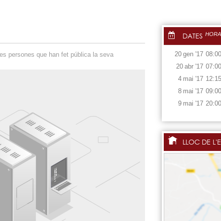
DATES
HORA
20
gen
'17
08:0
les persones que han fet pública la seva
20
abr
'17
07:0
4
mai
'17
12:1
8
mai
'17
09:0
9
mai
'17
20:0
LLOC DE L'