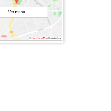
Ver mapa
©
OpenStreetMap
Contributors