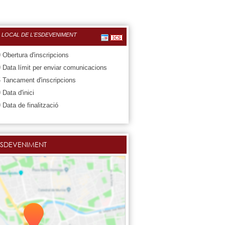
 LOCAL DE L'ESDEVENIMENT
0
Obertura d'inscripcions
0
Data límit per enviar comunicacions
5
Tancament d'inscripcions
0
Data d'inici
0
Data de finalització
ESDEVENIMENT