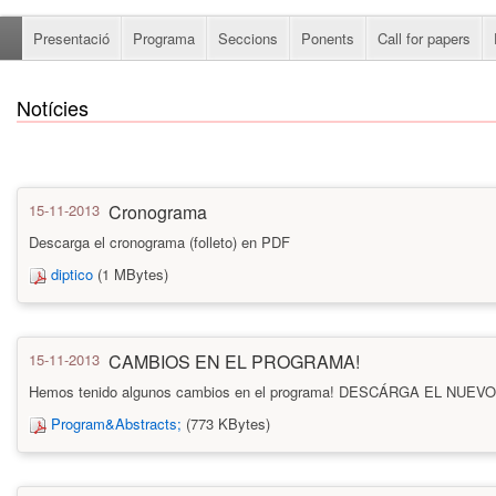
Presentació
Programa
Seccions
Ponents
Call for papers
Notícies
15-11-2013
Cronograma
Descarga el cronograma (folleto) en PDF
diptico
(1 MBytes)
15-11-2013
CAMBIOS EN EL PROGRAMA!
Hemos tenido algunos cambios en el programa! DESCÁRGA EL NU
Program&Abstracts;
(773 KBytes)